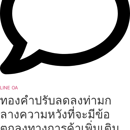
LINE OA
ทองคำปรับลดลงท่ามก
ลางความหวังที่จะมีข้อ
ตกลงทางการค้าเพิ่มเติม